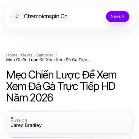
Championspin.Co
C
News
Home
News
Gambling
Mẹo Chiến Lược Để Xem Xem Đá Gà Trực Tiếp HD Năm 2026
Mẹo Chiến Lược Để Xem
Xem Đá Gà Trực Tiếp HD
Năm 2026
AUTHOR
Jared Bradley