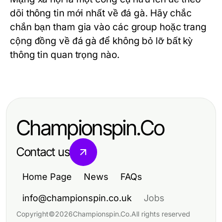
dõi thông tin mới nhất về đá gà. Hãy chắc
chắn bạn tham gia vào các group hoặc trang
cộng đồng về đá gà để không bỏ lỡ bất kỳ
thông tin quan trọng nào.
Championspin.Co
Contact us
Home Page
News
FAQs
info@championspin.co.uk
Jobs
Copyright
©
2026
Championspin.Co
.
All rights reserved