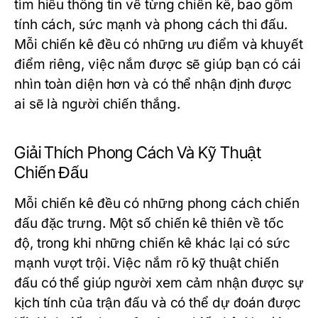
tìm hiểu thông tin về từng chiến kê, bao gồm
tính cách, sức mạnh và phong cách thi đấu.
Mỗi chiến kê đều có những ưu điểm và khuyết
điểm riêng, việc nắm được sẽ giúp bạn có cái
nhìn toàn diện hơn và có thể nhận định được
ai sẽ là người chiến thắng.
Giải Thích Phong Cách Và Kỹ Thuật
Chiến Đấu
Mỗi chiến kê đều có những phong cách chiến
đấu đặc trưng. Một số chiến kê thiên về tốc
độ, trong khi những chiến kê khác lại có sức
mạnh vượt trội. Việc nắm rõ kỹ thuật chiến
đấu có thể giúp người xem cảm nhận được sự
kịch tính của trận đấu và có thể dự đoán được