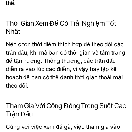
thể.
Thời Gian Xem Để Có Trải Nghiệm Tốt
Nhất
Nên chọn thời điểm thích hợp để theo dõi các
trận đấu, khi mà bạn có thời gian và tâm trạng
để tận hưởng. Thông thường, các trận đấu
diễn ra vào lúc cao điểm, vì vậy hãy lập kế
hoạch để bạn có thể dành thời gian thoải mái
theo dõi.
Tham Gia Với Cộng Đồng Trong Suốt Các
Trận Đấu
Cùng với việc xem đá gà, việc tham gia vào