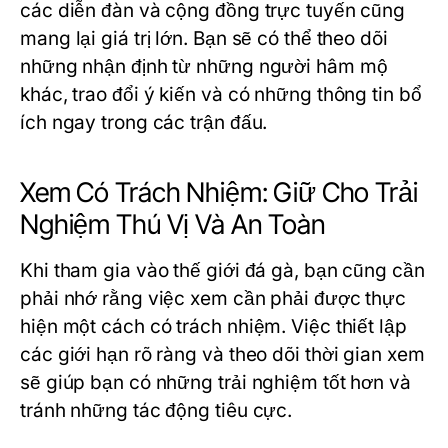
các diễn đàn và cộng đồng trực tuyến cũng
mang lại giá trị lớn. Bạn sẽ có thể theo dõi
những nhận định từ những người hâm mộ
khác, trao đổi ý kiến và có những thông tin bổ
ích ngay trong các trận đấu.
Xem Có Trách Nhiệm: Giữ Cho Trải
Nghiệm Thú Vị Và An Toàn
Khi tham gia vào thế giới đá gà, bạn cũng cần
phải nhớ rằng việc xem cần phải được thực
hiện một cách có trách nhiệm. Việc thiết lập
các giới hạn rõ ràng và theo dõi thời gian xem
sẽ giúp bạn có những trải nghiệm tốt hơn và
tránh những tác động tiêu cực.