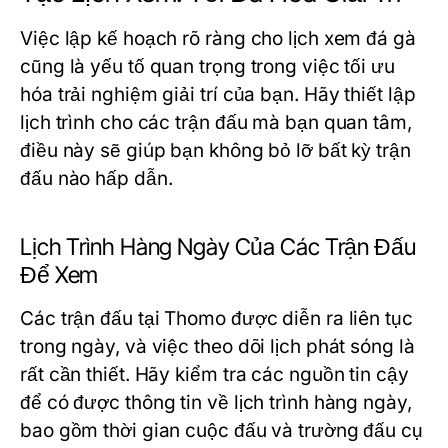
Việc lập kế hoạch rõ ràng cho lịch xem đá gà
cũng là yếu tố quan trọng trong việc tối ưu
hóa trải nghiệm giải trí của bạn. Hãy thiết lập
lịch trình cho các trận đấu mà bạn quan tâm,
điều này sẽ giúp bạn không bỏ lỡ bất kỳ trận
đấu nào hấp dẫn.
Lịch Trình Hàng Ngày Của Các Trận Đấu
Để Xem
Các trận đấu tại Thomo được diễn ra liên tục
trong ngày, và việc theo dõi lịch phát sóng là
rất cần thiết. Hãy kiểm tra các nguồn tin cậy
để có được thông tin về lịch trình hàng ngày,
bao gồm thời gian cuộc đấu và trường đấu cụ